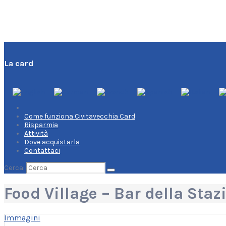
La card
Come funziona Civitavecchia Card
Risparmia
Attività
Dove acquistarla
Contattaci
Cerca:
Food Village – Bar della Staz
Immagini