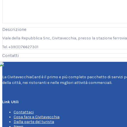
Descrizione
Viale della Repubblica Snc, Civitavecchia, presso la stazione ferrovia
Tel. +39(0)76627301
Contatti
La CivitavecchiaCard è il primo e più completo pacchetto di servizi per 
della città, nei ristoranti e nelle migliori attività commerciali.
Link Utili
Contattaci
Cosa fare a Civitavecchia
Dalla parte del turista
News