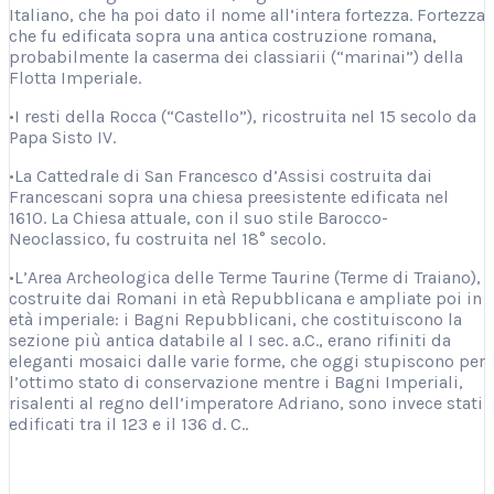
Italiano, che ha poi dato il nome all’intera fortezza. Fortezza
che fu edificata sopra una antica costruzione romana,
probabilmente la caserma dei classiarii (“marinai”) della
Flotta Imperiale.
•I resti della Rocca (“Castello”), ricostruita nel 15 secolo da
Papa Sisto IV.
•La Cattedrale di San Francesco d’Assisi costruita dai
Francescani sopra una chiesa preesistente edificata nel
1610. La Chiesa attuale, con il suo stile Barocco-
Neoclassico, fu costruita nel 18° secolo.
•L’Area Archeologica delle Terme Taurine (Terme di Traiano),
costruite dai Romani in età Repubblicana e ampliate poi in
età imperiale: i Bagni Repubblicani, che costituiscono la
sezione più antica databile al I sec. a.C., erano rifiniti da
eleganti mosaici dalle varie forme, che oggi stupiscono per
l’ottimo stato di conservazione mentre i Bagni Imperiali,
risalenti al regno dell’imperatore Adriano, sono invece stati
edificati tra il 123 e il 136 d. C..