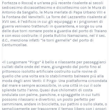
Fortezza o Rocca) e un’area più recente risalente ai secoli
sedicesimo diciassettesimo e diciottesimo con le Mura di
Antonio da Sangallo, le Mura merlate di Papa Urbano VIII e
la Fontana del Vanvitelli. La Torre del Lazzaretto risalente al
XVII sec. è l’edificio in cui gli equipaggi e i prigionieri di
guerra venivano trattenuti in quarantena, e sorge su una
delle due torri romane poste a guardia del porto di Traiano
e con esso costruite: il poeta Rutilio Namaziano, nel V sec.
d.C., menziona infatti “le torri gemelle” del porto di
Centumcellae.
•Il Lungomare “Pirgo” è bello e rilassante per passeggiarci
cullati dalle onde del mare, giungendo dal porto fino al
pittoresco isolotto artificiale costruito sulle rovine di
quello che una volta era lo stabilimento balneare più alla
moda degli anni Venti: Il Pirgo- Una piattaforma circondata
dal mare e sempre accessibile, in una città in cui il sole
splende tutto l’anno. Quasi due chilometri di costa
ondulata con palme, panchine, e spiaggette in cui tutti
possono rilassarsi e divertirsi; un posto perfetto per
camminare, andare in bicicletta, sui pattini o sullo skate, o
semplicemente per trascorrere il tempo libero con i propri