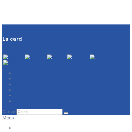
La card
Come funziona Civitavecchia Card
Risparmia
Attività
Dove acquistarla
Contattaci
Cerca:
Menu