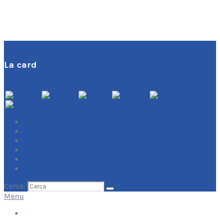
La card
Come funziona Civitavecchia Card
Risparmia
Attività
Dove acquistarla
Contattaci
Cerca:
Menu